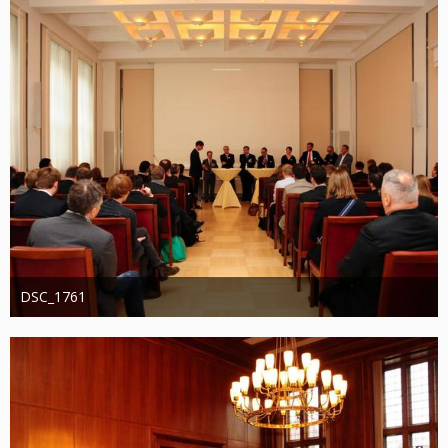
DSC_1761
Administrator
20. August 2019
1.219
0
0