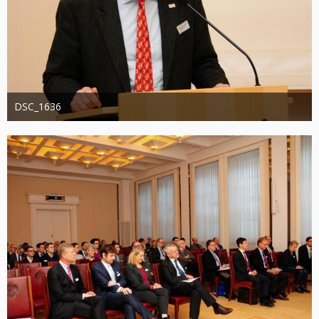
DSC_1636
Administrator
20. August 2019
1.306
0
0