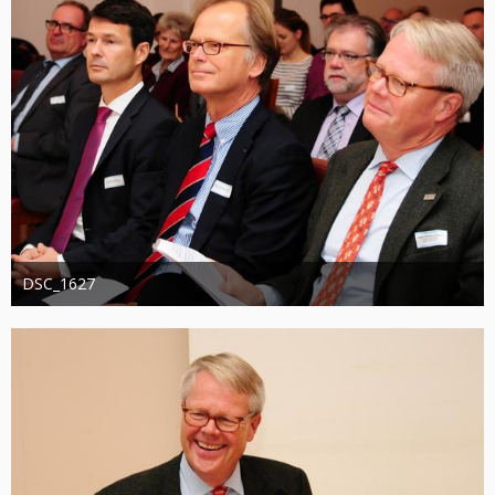
DSC_1627
Administrator
20. August 2019
1.307
0
0