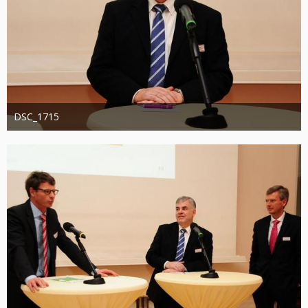
DSC_1715
Administrator
20. August 2019
1.315
0
0