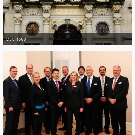
DSC_1588
Administrator
20. August 2019
1.200
0
0