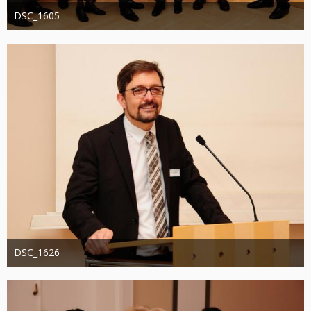
DSC_1605
Administrator
20. August 2019
1.274
0
0
DSC_1626
Administrator
20. August 2019
1.337
0
0