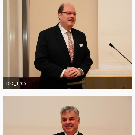
DSC_1706
Administrator
20. August 2019
1.244
0
0