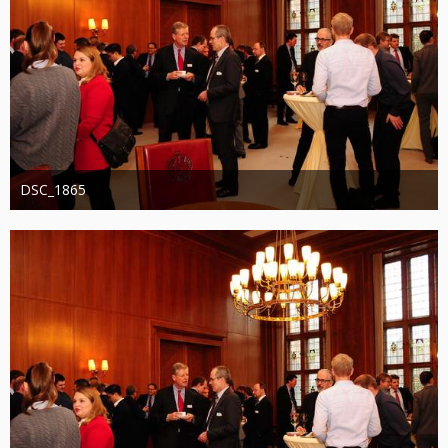
DSC_1865
Administrator
20. August 2019
1.253
0
0