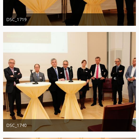
DSC_1719
Administrator
20. August 2019
1.270
0
0
DSC_1740
Administrator
20. August 2019
1.286
0
0