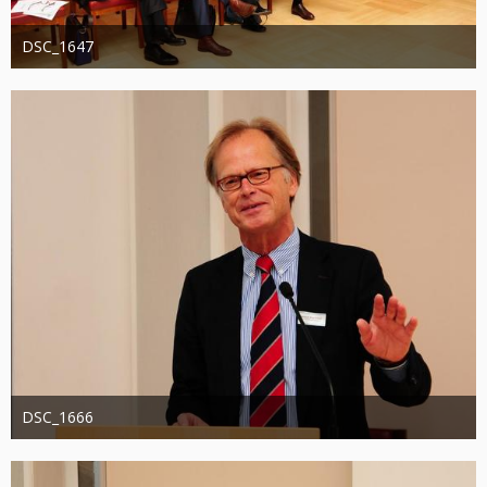
DSC_1647
Administrator
20. August 2019
1.246
0
0
DSC_1666
Administrator
20. August 2019
1.193
0
0