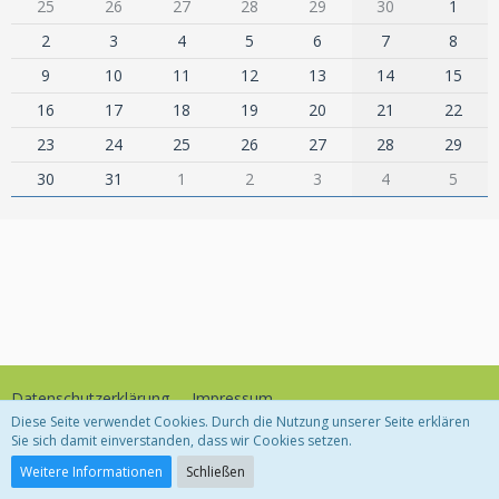
25
26
27
28
29
30
1
2
3
4
5
6
7
8
9
10
11
12
13
14
15
16
17
18
19
20
21
22
23
24
25
26
27
28
29
30
31
1
2
3
4
5
Datenschutzerklärung
Impressum
Diese Seite verwendet Cookies. Durch die Nutzung unserer Seite erklären
Sie sich damit einverstanden, dass wir Cookies setzen.
Community-Software:
WoltLab Suite™
Weitere Informationen
Schließen