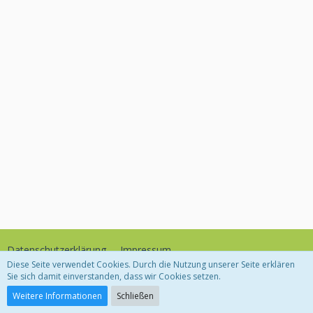
Datenschutzerklärung
Impressum
Diese Seite verwendet Cookies. Durch die Nutzung unserer Seite erklären
Sie sich damit einverstanden, dass wir Cookies setzen.
Community-Software:
WoltLab Suite™
Weitere Informationen
Schließen