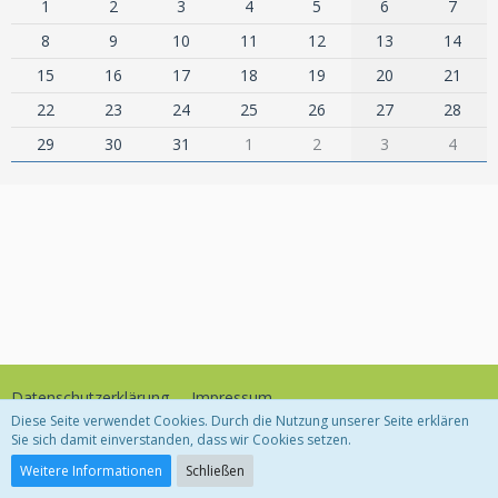
1
2
3
4
5
6
7
8
9
10
11
12
13
14
15
16
17
18
19
20
21
22
23
24
25
26
27
28
29
30
31
1
2
3
4
Datenschutzerklärung
Impressum
Diese Seite verwendet Cookies. Durch die Nutzung unserer Seite erklären
Sie sich damit einverstanden, dass wir Cookies setzen.
Community-Software:
WoltLab Suite™
Weitere Informationen
Schließen