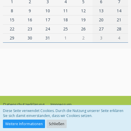
1
2
3
4
5
6
7
8
9
10
11
12
13
14
15
16
17
18
19
20
21
22
23
24
25
26
27
28
29
30
31
1
2
3
4
Datenschutzerklärung
Impressum
Diese Seite verwendet Cookies. Durch die Nutzung unserer Seite erklären
Sie sich damit einverstanden, dass wir Cookies setzen.
Community-Software:
WoltLab Suite™
Weitere Informationen
Schließen