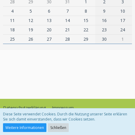
28
29
30
31
1
2
3
4
5
6
7
8
9
10
11
12
13
14
15
16
17
18
19
20
21
22
23
24
25
26
27
28
29
30
1
Datenschutzerklärung
Impressum
Diese Seite verwendet Cookies. Durch die Nutzung unserer Seite erklären
Sie sich damit einverstanden, dass wir Cookies setzen.
Community-Software:
WoltLab Suite™
Weitere Informationen
Schließen