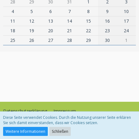
28
29
30
31
1
2
3
4
5
6
7
8
9
10
11
12
13
14
15
16
17
18
19
20
21
22
23
24
25
26
27
28
29
30
1
Datenschutzerklärung
Impressum
Diese Seite verwendet Cookies. Durch die Nutzung unserer Seite erklären
Sie sich damit einverstanden, dass wir Cookies setzen.
Community-Software:
WoltLab Suite™
Weitere Informationen
Schließen