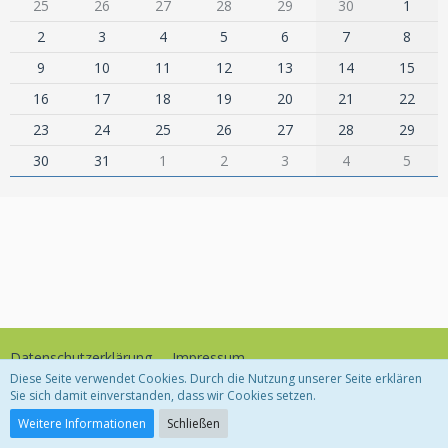
25
26
27
28
29
30
1
2
3
4
5
6
7
8
9
10
11
12
13
14
15
16
17
18
19
20
21
22
23
24
25
26
27
28
29
30
31
1
2
3
4
5
Datenschutzerklärung
Impressum
Diese Seite verwendet Cookies. Durch die Nutzung unserer Seite erklären
Sie sich damit einverstanden, dass wir Cookies setzen.
Community-Software:
WoltLab Suite™
Weitere Informationen
Schließen