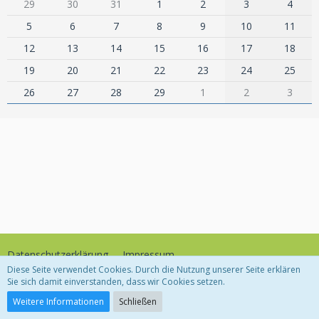
29
30
31
1
2
3
4
5
6
7
8
9
10
11
12
13
14
15
16
17
18
19
20
21
22
23
24
25
26
27
28
29
1
2
3
Datenschutzerklärung
Impressum
Diese Seite verwendet Cookies. Durch die Nutzung unserer Seite erklären
Sie sich damit einverstanden, dass wir Cookies setzen.
Community-Software:
WoltLab Suite™
Weitere Informationen
Schließen