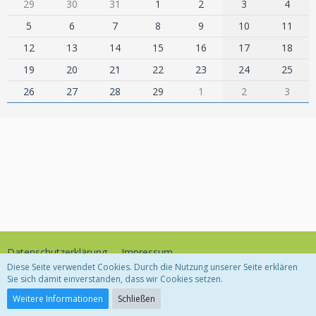
29
30
31
1
2
3
4
5
6
7
8
9
10
11
12
13
14
15
16
17
18
19
20
21
22
23
24
25
26
27
28
29
1
2
3
Datenschutzerklärung
Impressum
Diese Seite verwendet Cookies. Durch die Nutzung unserer Seite erklären
Sie sich damit einverstanden, dass wir Cookies setzen.
Community-Software:
WoltLab Suite™
Weitere Informationen
Schließen