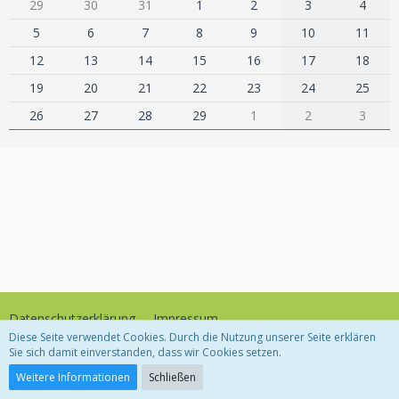
29
30
31
1
2
3
4
5
6
7
8
9
10
11
12
13
14
15
16
17
18
19
20
21
22
23
24
25
26
27
28
29
1
2
3
Datenschutzerklärung
Impressum
Diese Seite verwendet Cookies. Durch die Nutzung unserer Seite erklären
Sie sich damit einverstanden, dass wir Cookies setzen.
Community-Software:
WoltLab Suite™
Weitere Informationen
Schließen