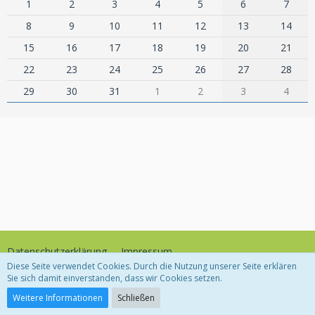
1
2
3
4
5
6
7
8
9
10
11
12
13
14
15
16
17
18
19
20
21
22
23
24
25
26
27
28
29
30
31
1
2
3
4
Datenschutzerklärung
Impressum
Diese Seite verwendet Cookies. Durch die Nutzung unserer Seite erklären
Sie sich damit einverstanden, dass wir Cookies setzen.
Community-Software:
WoltLab Suite™
Weitere Informationen
Schließen