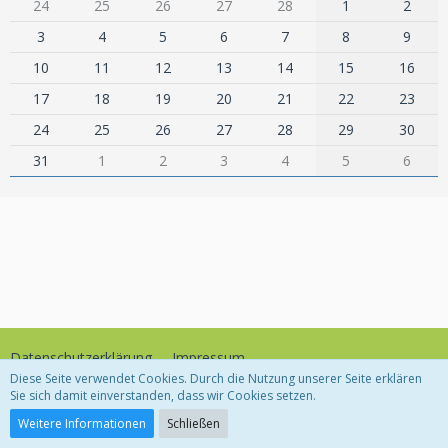
24
25
26
27
28
1
2
3
4
5
6
7
8
9
10
11
12
13
14
15
16
17
18
19
20
21
22
23
24
25
26
27
28
29
30
31
1
2
3
4
5
6
Datenschutzerklärung
Impressum
Diese Seite verwendet Cookies. Durch die Nutzung unserer Seite erklären
Sie sich damit einverstanden, dass wir Cookies setzen.
Community-Software:
WoltLab Suite™
Weitere Informationen
Schließen