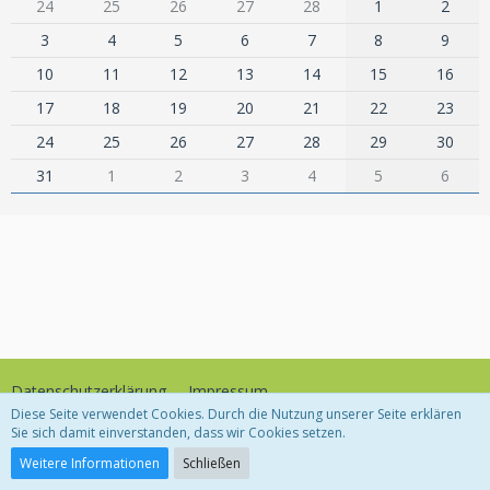
24
25
26
27
28
1
2
3
4
5
6
7
8
9
10
11
12
13
14
15
16
17
18
19
20
21
22
23
24
25
26
27
28
29
30
31
1
2
3
4
5
6
Datenschutzerklärung
Impressum
Diese Seite verwendet Cookies. Durch die Nutzung unserer Seite erklären
Sie sich damit einverstanden, dass wir Cookies setzen.
Community-Software:
WoltLab Suite™
Weitere Informationen
Schließen