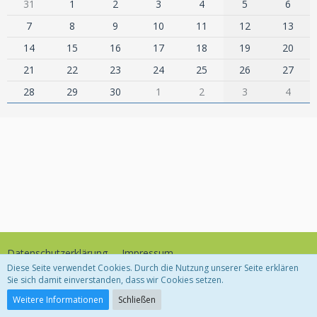
31
1
2
3
4
5
6
7
8
9
10
11
12
13
14
15
16
17
18
19
20
21
22
23
24
25
26
27
28
29
30
1
2
3
4
Datenschutzerklärung
Impressum
Diese Seite verwendet Cookies. Durch die Nutzung unserer Seite erklären
Sie sich damit einverstanden, dass wir Cookies setzen.
Community-Software:
WoltLab Suite™
Weitere Informationen
Schließen