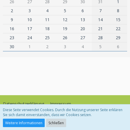
26
27
28
29
30
31
1
2
3
4
5
6
7
8
9
10
11
12
13
14
15
16
17
18
19
20
21
22
23
24
25
26
27
28
29
30
1
2
3
4
5
6
Datenschutzerklärung
Impressum
Diese Seite verwendet Cookies. Durch die Nutzung unserer Seite erklären
Sie sich damit einverstanden, dass wir Cookies setzen.
Community-Software:
WoltLab Suite™
Weitere Informationen
Schließen