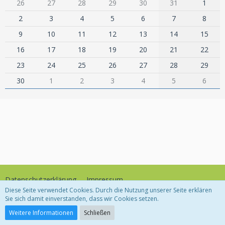
26
27
28
29
30
31
1
2
3
4
5
6
7
8
9
10
11
12
13
14
15
16
17
18
19
20
21
22
23
24
25
26
27
28
29
30
1
2
3
4
5
6
Datenschutzerklärung
Impressum
Diese Seite verwendet Cookies. Durch die Nutzung unserer Seite erklären
Sie sich damit einverstanden, dass wir Cookies setzen.
Community-Software:
WoltLab Suite™
Weitere Informationen
Schließen