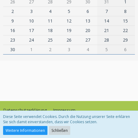
26
27
28
29
30
31
1
2
3
4
5
6
7
8
9
10
11
12
13
14
15
16
17
18
19
20
21
22
23
24
25
26
27
28
29
30
1
2
3
4
5
6
Datenschutzerklärung
Impressum
Diese Seite verwendet Cookies. Durch die Nutzung unserer Seite erklären
Sie sich damit einverstanden, dass wir Cookies setzen.
Community-Software:
WoltLab Suite™
Weitere Informationen
Schließen