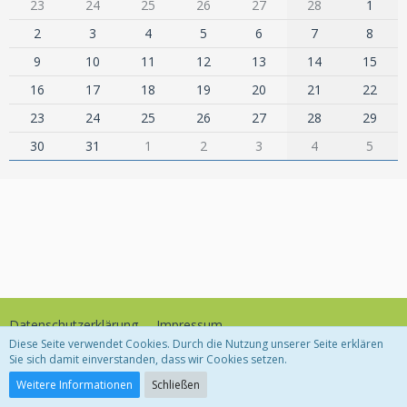
23
24
25
26
27
28
1
2
3
4
5
6
7
8
9
10
11
12
13
14
15
16
17
18
19
20
21
22
23
24
25
26
27
28
29
30
31
1
2
3
4
5
Datenschutzerklärung
Impressum
Diese Seite verwendet Cookies. Durch die Nutzung unserer Seite erklären
Sie sich damit einverstanden, dass wir Cookies setzen.
Community-Software:
WoltLab Suite™
Weitere Informationen
Schließen