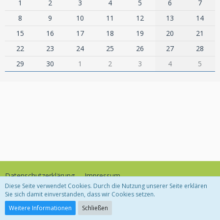
1
2
3
4
5
6
7
8
9
10
11
12
13
14
15
16
17
18
19
20
21
22
23
24
25
26
27
28
29
30
1
2
3
4
5
Datenschutzerklärung
Impressum
Diese Seite verwendet Cookies. Durch die Nutzung unserer Seite erklären
Sie sich damit einverstanden, dass wir Cookies setzen.
Community-Software:
WoltLab Suite™
Weitere Informationen
Schließen