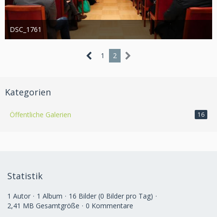
DSC_1761
Administrator
20. August 2019
1.224
0
0
1
2
Kategorien
Öffentliche Galerien
16
Statistik
1 Autor
1 Album
16 Bilder (0 Bilder pro Tag)
2,41 MB Gesamtgröße
0 Kommentare