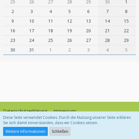
25
26
27
28
29
30
1
2
3
4
5
6
7
8
9
10
11
12
13
14
15
16
17
18
19
20
21
22
23
24
25
26
27
28
29
30
31
1
2
3
4
5
Datenschutzerklärung
Impressum
Diese Seite verwendet Cookies. Durch die Nutzung unserer Seite erklären
Sie sich damit einverstanden, dass wir Cookies setzen.
Community-Software:
WoltLab Suite™
Weitere Informationen
Schließen