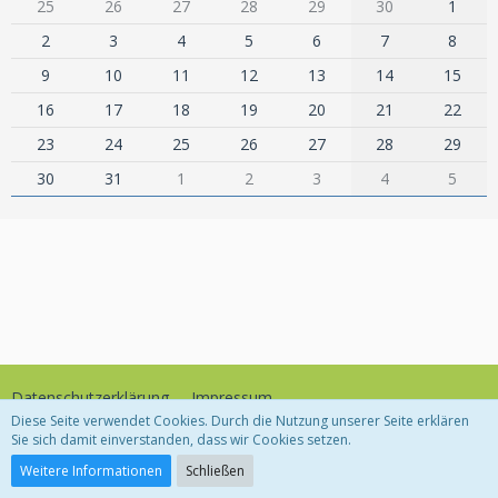
25
26
27
28
29
30
1
2
3
4
5
6
7
8
9
10
11
12
13
14
15
16
17
18
19
20
21
22
23
24
25
26
27
28
29
30
31
1
2
3
4
5
Datenschutzerklärung
Impressum
Diese Seite verwendet Cookies. Durch die Nutzung unserer Seite erklären
Sie sich damit einverstanden, dass wir Cookies setzen.
Community-Software:
WoltLab Suite™
Weitere Informationen
Schließen