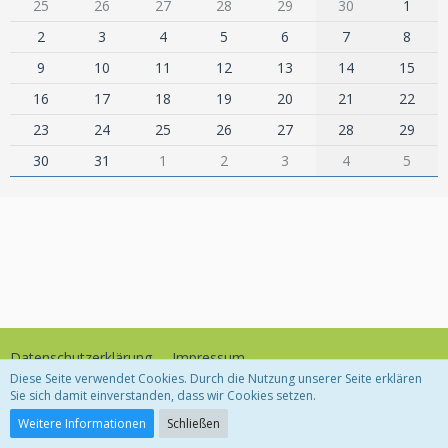
25
26
27
28
29
30
1
2
3
4
5
6
7
8
9
10
11
12
13
14
15
16
17
18
19
20
21
22
23
24
25
26
27
28
29
30
31
1
2
3
4
5
Datenschutzerklärung
Impressum
Diese Seite verwendet Cookies. Durch die Nutzung unserer Seite erklären
Sie sich damit einverstanden, dass wir Cookies setzen.
Community-Software:
WoltLab Suite™
Weitere Informationen
Schließen