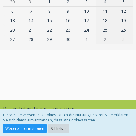
30
31
1
2
3
4
5
6
7
8
9
10
11
12
13
14
15
16
17
18
19
20
21
22
23
24
25
26
27
28
29
30
1
2
3
Datenschutzerklärung
Impressum
Diese Seite verwendet Cookies. Durch die Nutzung unserer Seite erklären
Sie sich damit einverstanden, dass wir Cookies setzen.
Community-Software:
WoltLab Suite™
Weitere Informationen
Schließen