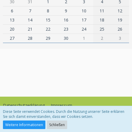
30
31
1
2
3
4
5
6
7
8
9
10
11
12
13
14
15
16
17
18
19
20
21
22
23
24
25
26
27
28
29
30
1
2
3
Datenschutzerklärung
Impressum
Diese Seite verwendet Cookies. Durch die Nutzung unserer Seite erklären
Sie sich damit einverstanden, dass wir Cookies setzen.
Community-Software:
WoltLab Suite™
Weitere Informationen
Schließen