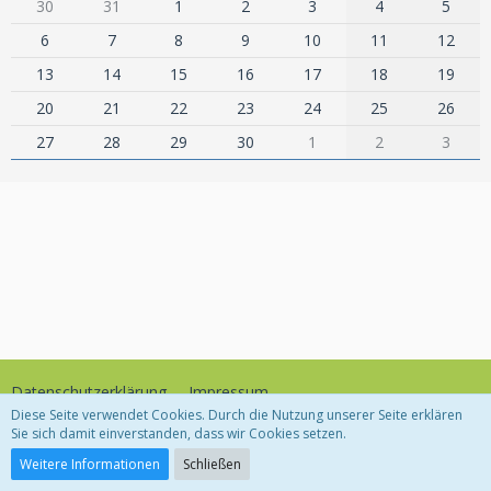
30
31
1
2
3
4
5
6
7
8
9
10
11
12
13
14
15
16
17
18
19
20
21
22
23
24
25
26
27
28
29
30
1
2
3
Datenschutzerklärung
Impressum
Diese Seite verwendet Cookies. Durch die Nutzung unserer Seite erklären
Sie sich damit einverstanden, dass wir Cookies setzen.
Community-Software:
WoltLab Suite™
Weitere Informationen
Schließen