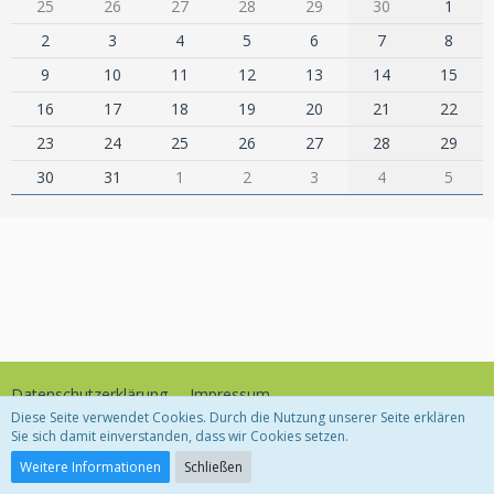
25
26
27
28
29
30
1
2
3
4
5
6
7
8
9
10
11
12
13
14
15
16
17
18
19
20
21
22
23
24
25
26
27
28
29
30
31
1
2
3
4
5
Datenschutzerklärung
Impressum
Diese Seite verwendet Cookies. Durch die Nutzung unserer Seite erklären
Sie sich damit einverstanden, dass wir Cookies setzen.
Community-Software:
WoltLab Suite™
Weitere Informationen
Schließen