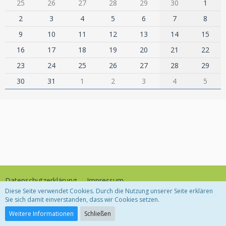
25
26
27
28
29
30
1
2
3
4
5
6
7
8
9
10
11
12
13
14
15
16
17
18
19
20
21
22
23
24
25
26
27
28
29
30
31
1
2
3
4
5
Datenschutzerklärung
Impressum
Diese Seite verwendet Cookies. Durch die Nutzung unserer Seite erklären
Sie sich damit einverstanden, dass wir Cookies setzen.
Community-Software:
WoltLab Suite™
Weitere Informationen
Schließen