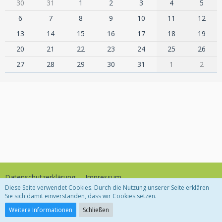
30
31
1
2
3
4
5
6
7
8
9
10
11
12
13
14
15
16
17
18
19
20
21
22
23
24
25
26
27
28
29
30
31
1
2
Datenschutzerklärung
Impressum
Diese Seite verwendet Cookies. Durch die Nutzung unserer Seite erklären
Sie sich damit einverstanden, dass wir Cookies setzen.
Community-Software:
WoltLab Suite™
Weitere Informationen
Schließen