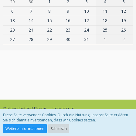
29
30
1
2
3
4
5
6
7
8
9
10
11
12
13
14
15
16
17
18
19
20
21
22
23
24
25
26
27
28
29
30
31
1
2
Datenschutzerklärung
Impressum
Diese Seite verwendet Cookies. Durch die Nutzung unserer Seite erklären
Sie sich damit einverstanden, dass wir Cookies setzen.
Community-Software:
WoltLab Suite™
Weitere Informationen
Schließen