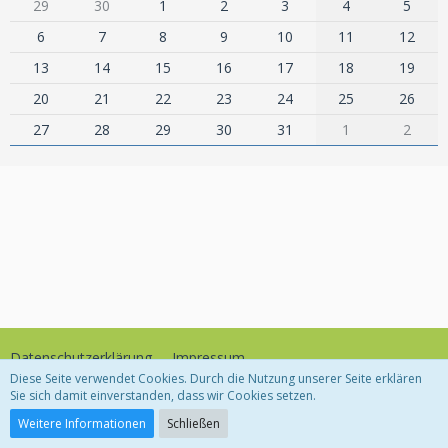
29
30
1
2
3
4
5
6
7
8
9
10
11
12
13
14
15
16
17
18
19
20
21
22
23
24
25
26
27
28
29
30
31
1
2
Datenschutzerklärung
Impressum
Diese Seite verwendet Cookies. Durch die Nutzung unserer Seite erklären
Sie sich damit einverstanden, dass wir Cookies setzen.
Community-Software:
WoltLab Suite™
Weitere Informationen
Schließen