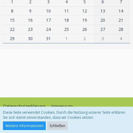
1
2
3
4
5
6
7
8
9
10
11
12
13
14
15
16
17
18
19
20
21
22
23
24
25
26
27
28
29
30
31
1
2
3
4
Datenschutzerklärung
Impressum
Diese Seite verwendet Cookies. Durch die Nutzung unserer Seite erklären
Sie sich damit einverstanden, dass wir Cookies setzen.
Community-Software:
WoltLab Suite™
Weitere Informationen
Schließen