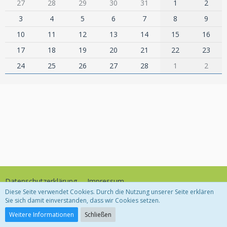
27
28
29
30
31
1
2
3
4
5
6
7
8
9
10
11
12
13
14
15
16
17
18
19
20
21
22
23
24
25
26
27
28
1
2
Datenschutzerklärung
Impressum
Diese Seite verwendet Cookies. Durch die Nutzung unserer Seite erklären
Sie sich damit einverstanden, dass wir Cookies setzen.
Community-Software:
WoltLab Suite™
Weitere Informationen
Schließen