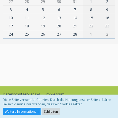
27
28
29
30
31
1
2
3
4
5
6
7
8
9
10
11
12
13
14
15
16
17
18
19
20
21
22
23
24
25
26
27
28
1
2
Datenschutzerklärung
Impressum
Diese Seite verwendet Cookies. Durch die Nutzung unserer Seite erklären
Sie sich damit einverstanden, dass wir Cookies setzen.
Community-Software:
WoltLab Suite™
Weitere Informationen
Schließen