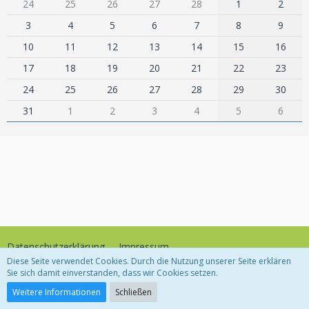
24
25
26
27
28
1
2
3
4
5
6
7
8
9
10
11
12
13
14
15
16
17
18
19
20
21
22
23
24
25
26
27
28
29
30
31
1
2
3
4
5
6
Datenschutzerklärung
Impressum
Diese Seite verwendet Cookies. Durch die Nutzung unserer Seite erklären
Sie sich damit einverstanden, dass wir Cookies setzen.
Community-Software:
WoltLab Suite™
Weitere Informationen
Schließen