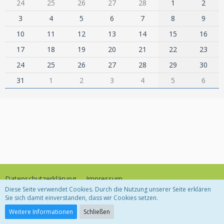
24
25
26
27
28
1
2
3
4
5
6
7
8
9
10
11
12
13
14
15
16
17
18
19
20
21
22
23
24
25
26
27
28
29
30
31
1
2
3
4
5
6
Datenschutzerklärung
Impressum
Diese Seite verwendet Cookies. Durch die Nutzung unserer Seite erklären
Sie sich damit einverstanden, dass wir Cookies setzen.
Community-Software:
WoltLab Suite™
Weitere Informationen
Schließen