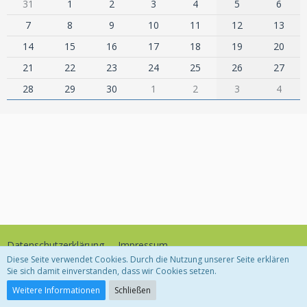
31
1
2
3
4
5
6
7
8
9
10
11
12
13
14
15
16
17
18
19
20
21
22
23
24
25
26
27
28
29
30
1
2
3
4
Datenschutzerklärung
Impressum
Diese Seite verwendet Cookies. Durch die Nutzung unserer Seite erklären
Sie sich damit einverstanden, dass wir Cookies setzen.
Community-Software:
WoltLab Suite™
Weitere Informationen
Schließen