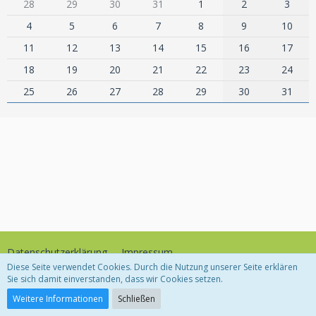
28
29
30
31
1
2
3
4
5
6
7
8
9
10
11
12
13
14
15
16
17
18
19
20
21
22
23
24
25
26
27
28
29
30
31
Datenschutzerklärung
Impressum
Diese Seite verwendet Cookies. Durch die Nutzung unserer Seite erklären
Sie sich damit einverstanden, dass wir Cookies setzen.
Community-Software:
WoltLab Suite™
Weitere Informationen
Schließen