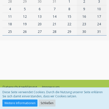
28
29
30
31
1
2
3
4
5
6
7
8
9
10
11
12
13
14
15
16
17
18
19
20
21
22
23
24
25
26
27
28
29
30
31
Datenschutzerklärung
Impressum
Diese Seite verwendet Cookies. Durch die Nutzung unserer Seite erklären
Sie sich damit einverstanden, dass wir Cookies setzen.
Community-Software:
WoltLab Suite™
Weitere Informationen
Schließen