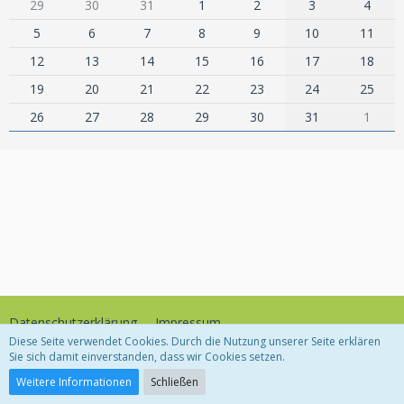
29
30
31
1
2
3
4
5
6
7
8
9
10
11
12
13
14
15
16
17
18
19
20
21
22
23
24
25
26
27
28
29
30
31
1
Datenschutzerklärung
Impressum
Diese Seite verwendet Cookies. Durch die Nutzung unserer Seite erklären
Sie sich damit einverstanden, dass wir Cookies setzen.
Community-Software:
WoltLab Suite™
Weitere Informationen
Schließen