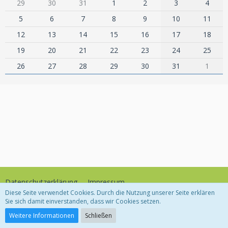
29
30
31
1
2
3
4
5
6
7
8
9
10
11
12
13
14
15
16
17
18
19
20
21
22
23
24
25
26
27
28
29
30
31
1
Datenschutzerklärung
Impressum
Diese Seite verwendet Cookies. Durch die Nutzung unserer Seite erklären
Sie sich damit einverstanden, dass wir Cookies setzen.
Community-Software:
WoltLab Suite™
Weitere Informationen
Schließen