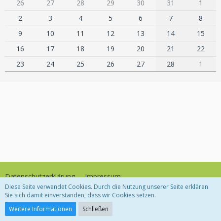
26
27
28
29
30
31
1
2
3
4
5
6
7
8
9
10
11
12
13
14
15
16
17
18
19
20
21
22
23
24
25
26
27
28
1
Datenschutzerklärung
Impressum
Diese Seite verwendet Cookies. Durch die Nutzung unserer Seite erklären
Sie sich damit einverstanden, dass wir Cookies setzen.
Community-Software:
WoltLab Suite™
Weitere Informationen
Schließen