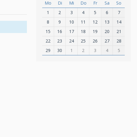
Mo
Di
Mi
Do
Fr
Sa
So
1
2
3
4
5
6
7
8
9
10
11
12
13
14
15
16
17
18
19
20
21
22
23
24
25
26
27
28
29
30
1
2
3
4
5