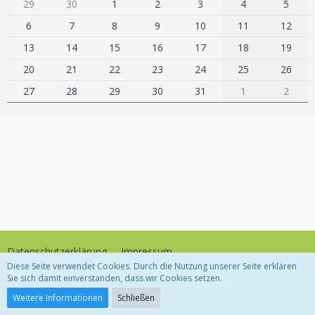
29
30
1
2
3
4
5
6
7
8
9
10
11
12
13
14
15
16
17
18
19
20
21
22
23
24
25
26
27
28
29
30
31
1
2
Datenschutzerklärung
Impressum
Diese Seite verwendet Cookies. Durch die Nutzung unserer Seite erklären
Sie sich damit einverstanden, dass wir Cookies setzen.
Community-Software:
WoltLab Suite™
Weitere Informationen
Schließen