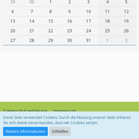
29
30
1
2
3
4
5
6
7
8
9
10
11
12
13
14
15
16
17
18
19
20
21
22
23
24
25
26
27
28
29
30
31
1
2
Datenschutzerklärung
Impressum
Diese Seite verwendet Cookies. Durch die Nutzung unserer Seite erklären
Sie sich damit einverstanden, dass wir Cookies setzen.
Community-Software:
WoltLab Suite™
Weitere Informationen
Schließen