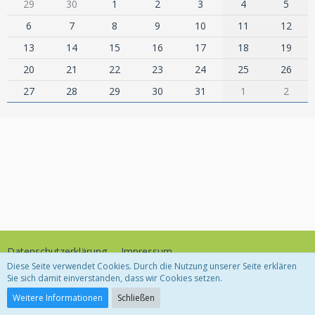
29
30
1
2
3
4
5
6
7
8
9
10
11
12
13
14
15
16
17
18
19
20
21
22
23
24
25
26
27
28
29
30
31
1
2
Datenschutzerklärung
Impressum
Diese Seite verwendet Cookies. Durch die Nutzung unserer Seite erklären
Sie sich damit einverstanden, dass wir Cookies setzen.
Community-Software:
WoltLab Suite™
Weitere Informationen
Schließen