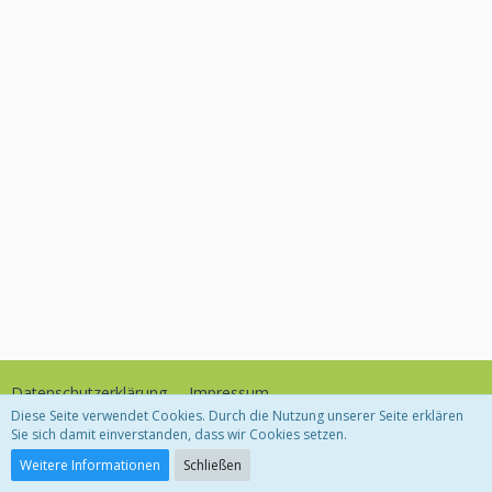
Datenschutzerklärung
Impressum
Diese Seite verwendet Cookies. Durch die Nutzung unserer Seite erklären
Sie sich damit einverstanden, dass wir Cookies setzen.
Community-Software:
WoltLab Suite™
Weitere Informationen
Schließen