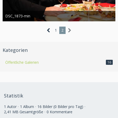
DSC_1873-min
Administrator
13. März 2019
1.007
0
1
2
Kategorien
Öffentliche Galerien
16
Statistik
1 Autor
1 Album
16 Bilder (0 Bilder pro Tag)
2,41 MB Gesamtgröße
0 Kommentare