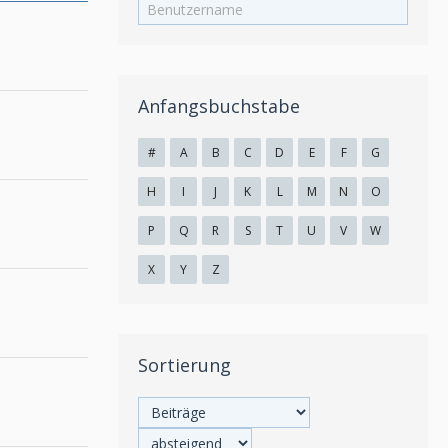
Anfangsbuchstabe
#
A
B
C
D
E
F
G
H
I
J
K
L
M
N
O
P
Q
R
S
T
U
V
W
X
Y
Z
Sortierung